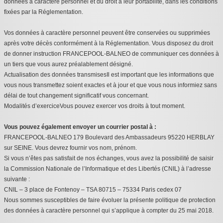
données à caractère personnel et du droit à leur portabilité, dans les conditions
fixées par la Réglementation.
Vos données à caractère personnel peuvent être conservées ou supprimées
après votre décès conformément à la Réglementation. Vous disposez du droit
de donner instruction FRANCEPOOL-BALNEO de communiquer ces données à
un tiers que vous aurez préalablement désigné.
Actualisation des données transmisesIl est important que les informations que
vous nous transmettez soient exactes et à jour et que vous nous informiez sans
délai de tout changement significatif vous concernant.
Modalités d’exerciceVous pouvez exercer vos droits à tout moment.
Vous pouvez également envoyer un courrier postal à :
FRANCEPOOL-BALNEO 179 Boulevard des Ambassadeurs 95220 HERBLAY
sur SEINE. Vous devrez fournir vos nom, prénom.
Si vous n’êtes pas satisfait de nos échanges, vous avez la possibilité de saisir
la Commission Nationale de l’Informatique et des Libertés (CNIL) à l’adresse
suivante :
CNIL – 3 place de Fontenoy – TSA 80715 – 75334 Paris cedex 07
Nous sommes susceptibles de faire évoluer la présente politique de protection
des données à caractère personnel qui s’applique à compter du 25 mai 2018.