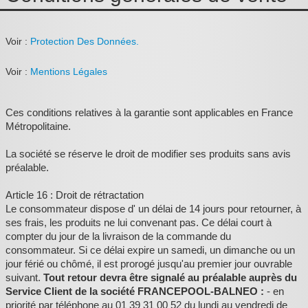
Pièces détachées
Pompes Piscine
Voir :
Protection Des Données.
Kits baignoires
Voir :
Mentions Légales
Pour l'entretien
Ces conditions relatives à la garantie sont applicables en France
Pour le bain
Métropolitaine.
Prestations Atelier
La société se réserve le droit de modifier ses produits sans avis
préalable.
Les bonnes affaires
Article 16 : Droit de rétractation
Composants électroniques
Le consommateur dispose d' un délai de 14 jours pour retourner, à
ses frais, les produits ne lui convenant pas. Ce délai court à
F.A.Q (Foire aux questions)
compter du jour de la livraison de la commande du
consommateur. Si ce délai expire un samedi, un dimanche ou un
Contact
jour férié ou chômé, il est prorogé jusqu'au premier jour ouvrable
suivant.
,
Tout retour devra être signalé au préalable auprès du
Service Client de la société FRANCEPOOL-BALNEO :
- en
priorité par téléphone au 01 39 31 00 52 du lundi au vendredi de
.