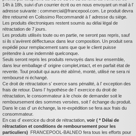
14h à 18h, suivi d'un courrier écrit ou en nous envoyant un mail à l'
adresse suivante : commercial@francepool.com. Le produit devra
:
être retourné en Colissimo Recommandé à l' adresse du siège.
Les produits électroniques restent soumis au délai légal de
rétractation de 7 jours.
Les produits utilisés toute ou en partie, ne seront pas repris, sauf
si ils s'avèrent déffectueux dans leur composition. Un produit sera
expédié pour remplacement sans que que le client puisse
prétendre à une indemnité quelconque.
Seuls seront repris les produits renvoyés dans leur ensemble,
dans leur emballage d' origine complet,intact, et en parfait état de
revente. Tout produit qui aura été abîmé, monté, utilisé ne sera ni
remboursé ni échangé.
Ce droit de rétractation s' exerce sans pénalité, à l' exception des
frais de retour. Dans l' hypothèse de l' exercice du droit de
rétractation, le consommateur à le choix de demander soit le
remboursement des sommes versées, soit l' échange du produit.
Dans le cas d' un échange, la re-expédition se fera aux frais du
consommateur.
En cas d' exercice du droit de rétractation,
voir ( * Délai de
rétractation et conditions de remboursement pour les
particuliers)
FRANCEPOOL-BALNEO fera tous les efforts pour