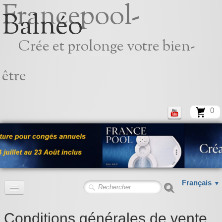
Francepool-
Balnéo
Crée et prolonge votre bien-
être
0
Français
▼
Accueil
Conditions générales de vente