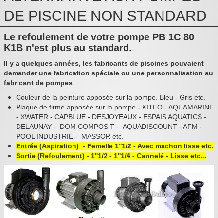
Pièces détachées
DE PISCINE NON STANDARD
Pompes Piscine
Le refoulement de votre pompe PB 1C 80
Kits baignoires
K1B n'est plus au standard.
Pour l'entretien
Il y a quelques années, les fabricants de piscines pouvaient
demander une fabrication spéciale ou une personnalisation au
Pour le bain
fabricant de pompes
.
Couleur de la peinture apposée sur la pompe. Bleu - Gris etc.
Prestations Atelier
Plaque de firme apposée sur la pompe - KITEO - AQUAMARINE
- XWATER - CAPBLUE - DESJOYEAUX - ESPAIS AQUATICS -
Les bonnes affaires
DELAUNAY - DOM COMPOSIT - AQUADISCOUNT - AFM -
POOL INDUSTRIE - MASSOR etc.
Composants électroniques
Entrée (Aspiration) - Femelle 1''1/2 - Avec machon lisse etc.
Sortie (Refoulement) - 1''1/2 - 1''1/4 - Cannelé - Lisse etc...
F.A.Q (Foire aux questions)
Contact
,
.