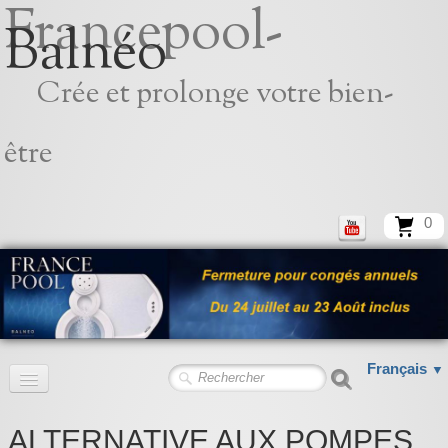
Francepool-
Balnéo
Crée et prolonge votre bien-
être
0
Français
▼
Accueil
ALTERNATIVE AUX POMPES