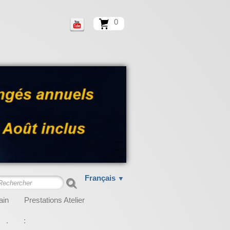
0
Français
▼
ain
Prestations Atelier
.
: