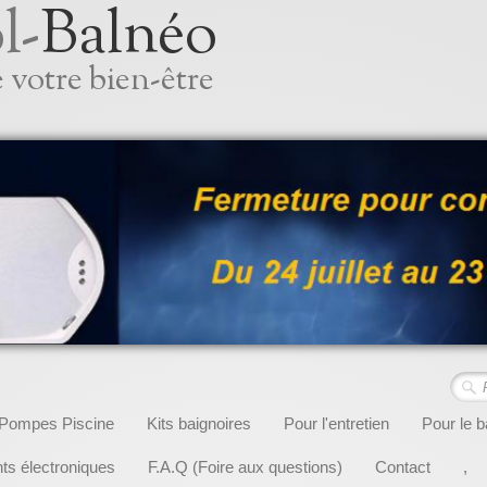
l-
Balnéo
 votre bien-être
Pompes Piscine
Kits baignoires
Pour l'entretien
Pour le b
s électroniques
F.A.Q (Foire aux questions)
Contact
,