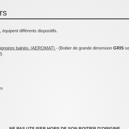
rs
uipent différents dispositifs.
baignoires balnéo. (AEROMAT)
- (Boitier de grande dimension
GRIS
se
R
)
cm
NE PAS UTILISER HORS DE SON BOITIER D'ORIGINE