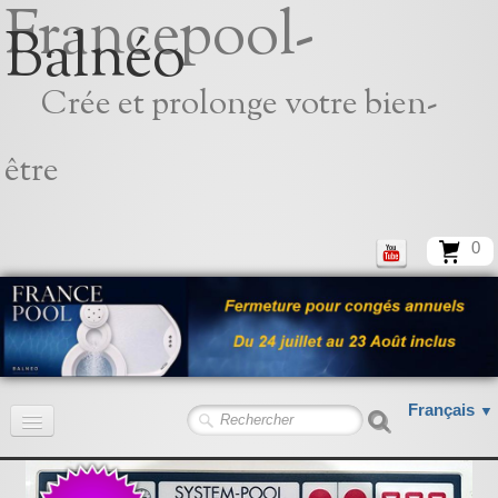
Francepool-
Balnéo
Crée et prolonge votre bien-
être
0
Français
▼
Accueil