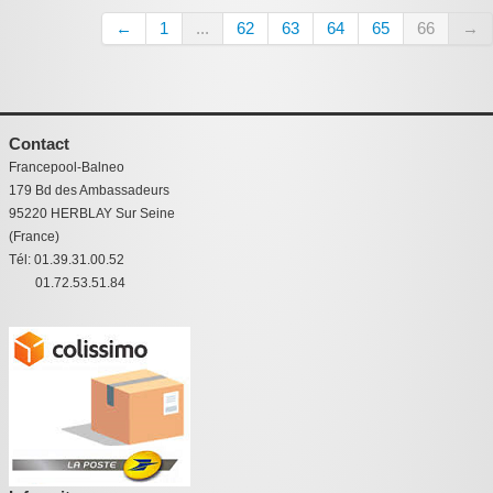
←
1
...
62
63
64
65
66
→
Contact
Francepool-Balneo
179 Bd des Ambassadeurs
95220 HERBLAY Sur Seine
(France)
Tél: 01.39.31.00.52
01.72.53.51.84