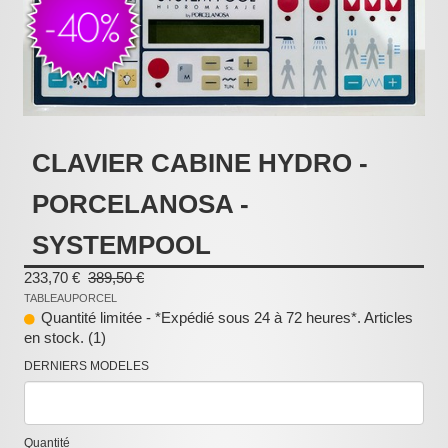
Pièces détachées
Pompes Piscine
Kits baignoires
Pour l'entretien
CLAVIER CABINE HYDRO -
Pour le bain
PORCELANOSA -
Prestations Atelier
SYSTEMPOOL
Les bonnes affaires
233,70 €
389,50 €
Composants électroniques
TABLEAUPORCEL
Quantité limitée - *Expédié sous 24 à 72 heures*. Articles
F.A.Q (Foire aux questions)
en stock. (1)
Contact
DERNIERS MODELES
,
.
Quantité