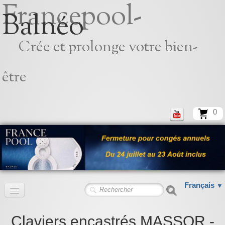
Francepool-
Balnéo
Crée et prolonge votre bien-
être
0
Français
▼
Accueil
Claviers encastrés MASSOR -