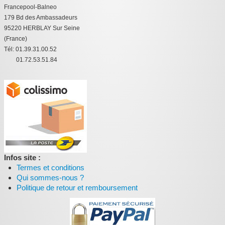
Francepool-Balneo
:
179 Bd des Ambassadeurs
95220 HERBLAY Sur Seine
(France)
Tél: 01.39.31.00.52
01.72.53.51.84
Infos site :
Termes et conditions
Qui sommes-nous ?
Politique de retour et remboursement