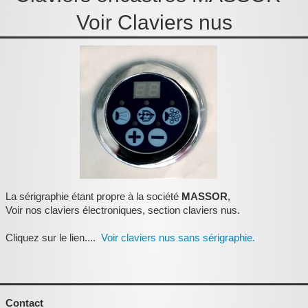
Pièces détachées
Voir Claviers nus
Pompes Piscine
Kits baignoires
Pour l'entretien
Pour le bain
Prestations Atelier
Les bonnes affaires
Composants électroniques
La sérigraphie étant propre à la société
MASSOR
,
Voir nos claviers électroniques, section claviers nus.
F.A.Q (Foire aux questions)
Cliquez sur le lien....
Voir claviers nus sans sérigraphie.
Contact
,
Contact
.