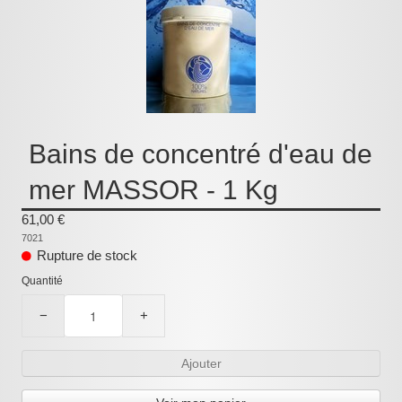
Pièces détachées
Pompes Piscine
Kits baignoires
Pour l'entretien
Pour le bain
Bains de concentré d'eau de
Prestations Atelier
mer MASSOR - 1 Kg
Les bonnes affaires
61,00 €
7021
Composants électroniques
Rupture de stock
Quantité
F.A.Q (Foire aux questions)
−
+
Contact
,
Ajouter
.