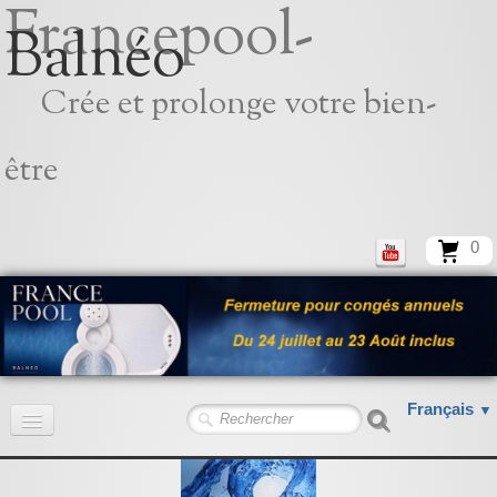
Francepool-
Balnéo
Crée et prolonge votre bien-
être
0
Français
▼
Accueil