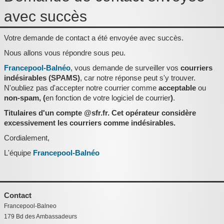
Pièces détachées
avec succès
Pompes Piscine
Votre demande de contact a été envoyée avec succès.
Kits baignoires
Nous allons vous répondre sous peu.
Pour l'entretien
Francepool-Balnéo
, vous demande de surveiller vos
courriers
indésirables (SPAMS)
, car notre réponse peut s'y trouver.
Pour le bain
N'oubliez pas d'accepter notre courrier comme
acceptable
ou
non-spam, (
en fonction de votre logiciel de courrier
)
.
Prestations Atelier
Titulaires d'un compte @sfr.fr. Cet opérateur considère
Les bonnes affaires
excessivement les courriers comme indésirables.
Cordialement,
Composants électroniques
L'équipe
Francepool-Balnéo
F.A.Q (Foire aux questions)
Contact
Contact
,
Francepool-Balneo
179 Bd des Ambassadeurs
.