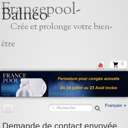
Francepool-
Balnéo
Crée et prolonge votre bien-
être
0
Français
▼
Accueil
Demande de contact envoyée