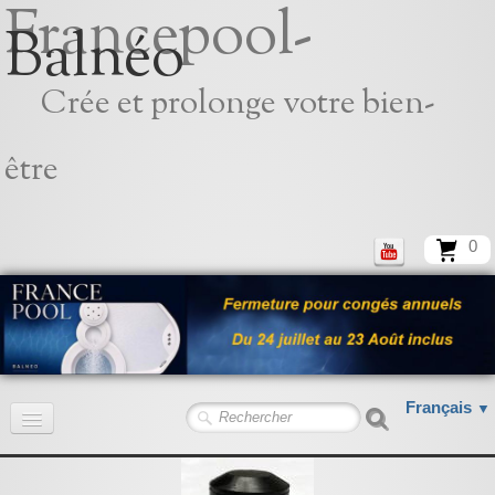
Francepool-
Balnéo
Crée et prolonge votre bien-
être
0
Français
▼
Accueil