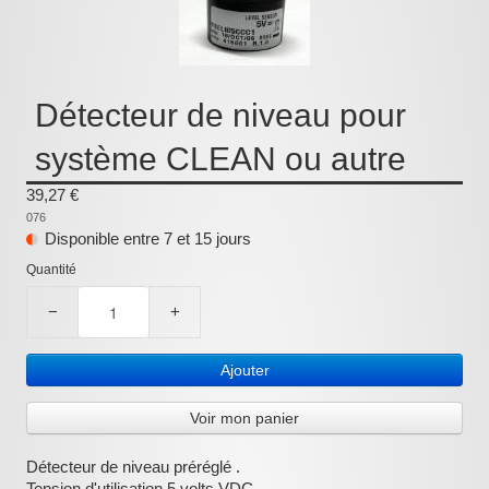
Pièces détachées
Pompes Piscine
Kits baignoires
Détecteur de niveau pour
Pour l'entretien
système CLEAN ou autre
Pour le bain
39,27 €
076
Prestations Atelier
Disponible entre 7 et 15 jours
Les bonnes affaires
Quantité
Composants électroniques
−
+
F.A.Q (Foire aux questions)
Ajouter
Contact
Voir mon panier
,
Détecteur de niveau préréglé .
.
Tension d'utilisation 5 volts VDC.