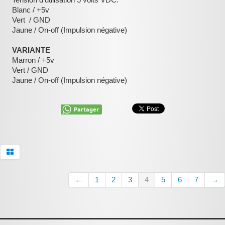
Blanc / +5v
:
Vert / GND
Jaune / On-off (Impulsion négative)
VARIANTE
Marron / +5v
Vert / GND
Jaune / On-off (Impulsion négative)
Partager
←
1
2
3
4
5
6
7
→