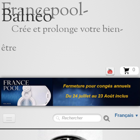
Francepool-
Balnéo
Crée et prolonge votre bien-
être
0
Français
▼
Accueil