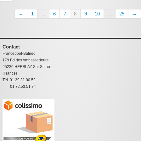
←
1
...
6
7
8
9
10
...
25
→
Contact
Francepool-Balneo
179 Bd des Ambassadeurs
95220 HERBLAY Sur Seine
(France)
Tél: 01.39.31.00.52
01.72.53.51.84