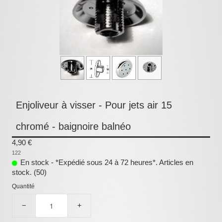
Pièces détachées
Pompes Piscine
Kits baignoires
Pour l'entretien
Pour le bain
Prestations Atelier
Enjoliveur à visser - Pour jets air 15
Les bonnes affaires
chromé - baignoire balnéo
Composants électroniques
4,90 €
122
F.A.Q (Foire aux questions)
En stock - *Expédié sous 24 à 72 heures*. Articles en
stock. (50)
Contact
Quantité
,
−
+
.