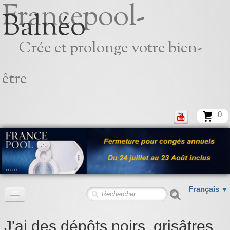
Francepool-
Balnéo
Crée et prolonge votre bien-
être
0
Français
▼
Accueil
J'ai des dépôts noirs, grisâtres