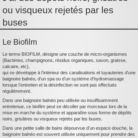
Pièces détachées
ou visqueux rejetés par les
Pompes Piscine
buses
Kits baignoires
Pour l'entretien
Le Biofilm
Pour le bain
Le terme BIOFILM, désigne une couche de micro-organismes
(Bactéries, champignons, résidus organiques, savon, graisse,
Prestations Atelier
calcaire, etc),
qui se développe à l'intérieur des canalisations et tuyauteries d'une
Les bonnes affaires
baignoire balnéo, d'un spa ou d'un système d'hydromassage
lorsque l'entretien et la désinfection ne sont pas effectués
Composants électroniques
régulièrement.
F.A.Q (Foire aux questions)
Dans une baignoire balnéo peu utilisée ou insuffisamment
entretenue, ce biofilm peut se décoller par morceaux lors de la
Contact
mise en marche du système et apparaître sous forme de dépôts
noirs, grisâtres ou visqueux rejetés par les buses.
,
Dans une petite salle de bains dépourvue d'un espace douche, la
baignoire balnéo est souvent utilisée uniquement pour prendre des
.