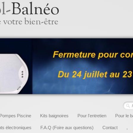
l-
Balnéo
 votre bien-être
Pompes Piscine
Kits baignoires
Pour l'entretien
Pour le b
s électroniques
F.A.Q (Foire aux questions)
Contact
,