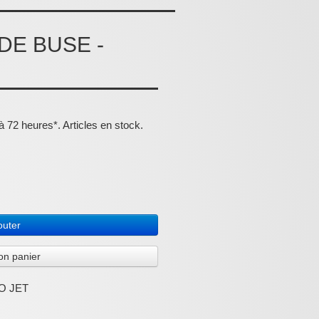
DE BUSE -
 72 heures*. Articles en stock.
outer
on panier
O JET