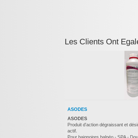
Les Clients Ont Egal
ASODES
ASODES
Produit d'action dégraissant et dés
actif.
Pour baignoires balnéo - SPA - Do