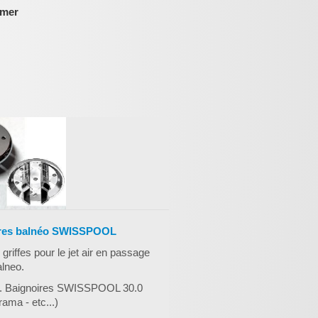
omer
noires balnéo SWISSPOOL
 griffes pour le jet air en passage
alneo.
mm. Baignoires SWISSPOOL 30.0
rama - etc...)