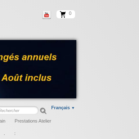
0
Français
▼
ain
Prestations Atelier
.
: