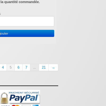
e la quantité commandée.
s
jouter
4
5
6
7
...
21
→