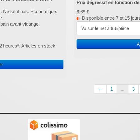
Prix dégressif en fonction d
s. Ne sent pas. Economique.
6,69 €
e.
Disponible entre 7 et 15 jour
r bain avant vidange.
A
 heures*. Articles en stock.
er
←
1
...
3