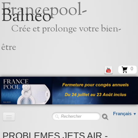
Francepool-
Balnéo
Crée et prolonge votre bien-
être
0
Français
▼
Accueil
PROBLEMES JETS AIR -