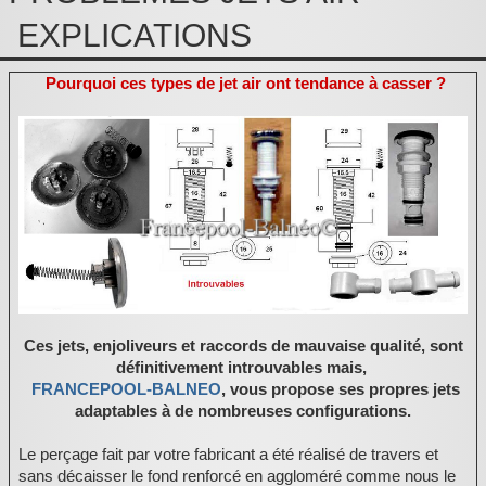
Pièces détachées
EXPLICATIONS
Pompes Piscine
Pourquoi ces types de jet air ont tendance à casser ?
Kits baignoires
Pour l'entretien
Pour le bain
Prestations Atelier
Les bonnes affaires
Composants électroniques
Ces jets, enjoliveurs et raccords de mauvaise qualité, sont
F.A.Q (Foire aux questions)
définitivement introuvables mais,
FRANCEPOOL-BALNEO
, vous propose ses propres jets
Contact
adaptables à de nombreuses configurations.
,
Le perçage fait par votre fabricant a été réalisé de travers et
sans décaisser le fond renforcé en aggloméré comme nous le
.