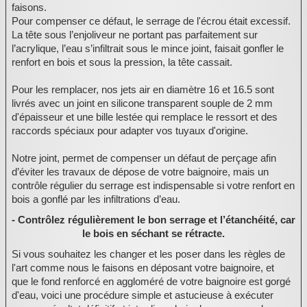
faisons.
Pour compenser ce défaut, le serrage de l'écrou était excessif.
:
La tête sous l’enjoliveur ne portant pas parfaitement sur
l’acrylique, l’eau s’infiltrait sous le mince joint, faisait gonfler le
renfort en bois et sous la pression, la tête cassait.
Pour les remplacer, nos jets air en diamètre 16 et 16.5 sont
livrés avec un joint en silicone transparent souple de 2 mm
d'épaisseur et une bille lestée qui remplace le ressort et des
raccords spéciaux pour adapter vos tuyaux d'origine.
Notre joint, permet de compenser un défaut de perçage afin
d’éviter les travaux de dépose de votre baignoire, mais un
contrôle régulier du serrage est indispensable si votre renfort en
bois a gonflé par les infiltrations d’eau.
- Contrôlez régulièrement le bon serrage et l’étanchéité, car
le bois en séchant se rétracte.
Si vous souhaitez les changer et les poser dans les règles de
l'art comme nous le faisons en déposant votre baignoire, et
que le fond renforcé en aggloméré de votre baignoire est gorgé
d'eau, voici une procédure simple et astucieuse à exécuter