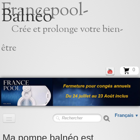
Francepool-
Balnéo
Crée et prolonge votre bien-
être
0
Français
▼
Accueil
Ma pompe balnéo est