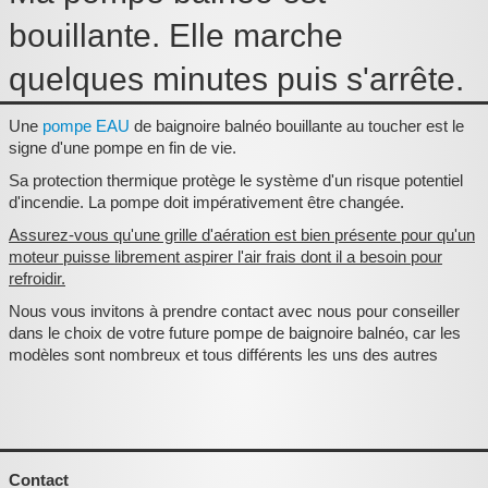
Pièces détachées
bouillante. Elle marche
Pompes Piscine
quelques minutes puis s'arrête.
Kits baignoires
Une
pompe EAU
de baignoire balnéo bouillante au toucher est le
Pour l'entretien
signe d'une pompe en fin de vie.
Pour le bain
Sa protection thermique protège le système d'un risque potentiel
d'incendie. La pompe doit impérativement être changée.
Prestations Atelier
Assurez-vous qu'une grille d'aération est bien présente pour qu'un
moteur puisse librement aspirer l'air frais dont il a besoin pour
Les bonnes affaires
refroidir.
Composants électroniques
Nous vous invitons à prendre contact avec nous pour conseiller
dans le choix de votre future pompe de baignoire balnéo, car les
F.A.Q (Foire aux questions)
modèles sont nombreux et tous différents les uns des autres
Contact
,
Contact
.