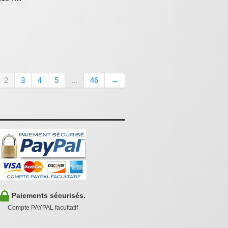
2
3
4
5
...
46
→
Paiements sécurisés.
Compte PAYPAL facultatif