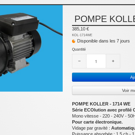
POMPE KOLLE
385,10 €
KOL-1714WE
Disponible dans les 7 jours
Quantité
−
+
Aj
Voir m
POMPE KOLLER - 1714 WE
Série ECOlution avec profilé C
Mono vitesse - 220 - 240V - 50
Pour carte électronique.
Vidage par gravité :
Automatiqu
Puissance absorbée : 1.5 ch - 