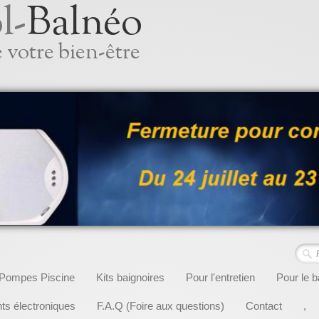
l-
Balnéo
 votre bien-être
Pompes Piscine
Kits baignoires
Pour l'entretien
Pour le b
s électroniques
F.A.Q (Foire aux questions)
Contact
,