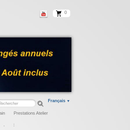
0
Français
▼
ain
Prestations Atelier
.
: