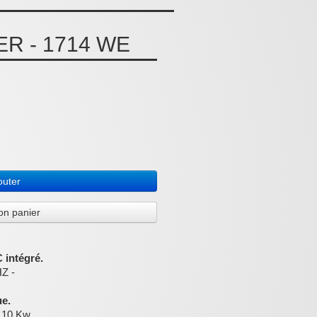
R - 1714 WE
outer
on panier
 intégré.
HZ -
e.
1.10 Kw