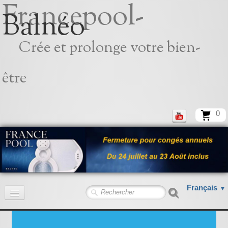
Francepool-
Balnéo
Crée et prolonge votre bien-
être
0
Français
▼
Accueil