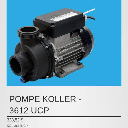
Pièces détachées
Pompes Piscine
Kits baignoires
Pour l'entretien
Pour le bain
Prestations Atelier
Les bonnes affaires
Composants électroniques
F.A.Q (Foire aux questions)
POMPE KOLLER -
Contact
3612 UCP
,
338,52 €
KOL-3612UCP
.