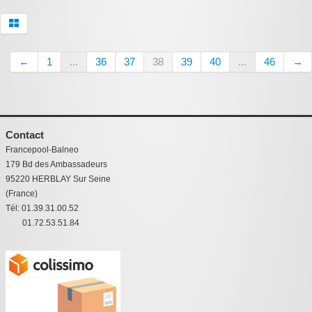
←
1
...
36
37
38
39
40
...
46
→
Contact
Francepool-Balneo
179 Bd des Ambassadeurs
95220 HERBLAY Sur Seine
(France)
Tél: 01.39.31.00.52
01.72.53.51.84