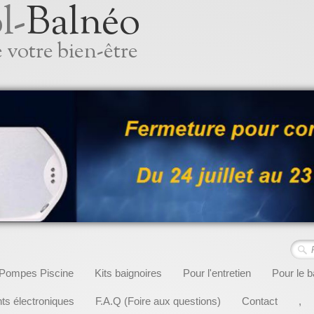
l-
Balnéo
 votre bien-être
Pompes Piscine
Kits baignoires
Pour l'entretien
Pour le b
s électroniques
F.A.Q (Foire aux questions)
Contact
,