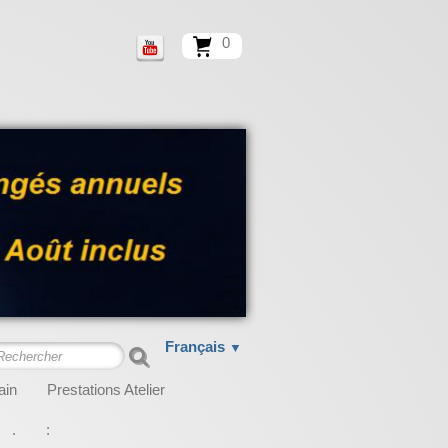
0
Français
▼
ain
Prestations Atelier
.
: