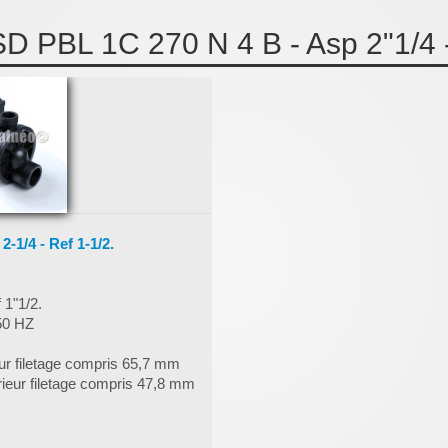
PBL 1C 270 N 4 B - Asp 2"1/4 -
-1/4 - Ref 1-1/2.
 1"1/2.
/50 HZ
eur filetage compris 65,7 mm
rieur filetage compris 47,8 mm