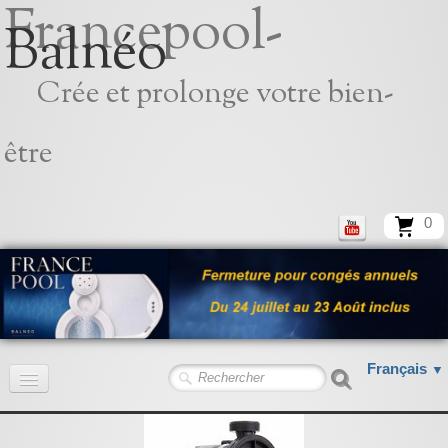
Francepool-
Balnéo
Crée et prolonge votre bien-
être
0
Français
▼
Accueil