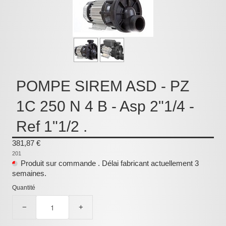
Pièces détachées
Pompes Piscine
Kits baignoires
Pour l'entretien
POMPE SIREM ASD - PZ
Pour le bain
1C 250 N 4 B - Asp 2"1/4 -
Prestations Atelier
Ref 1"1/2 .
Les bonnes affaires
Composants électroniques
381,87 €
201
F.A.Q (Foire aux questions)
Produit sur commande . Délai fabricant actuellement 3
semaines.
Contact
Quantité
,
−
+
.