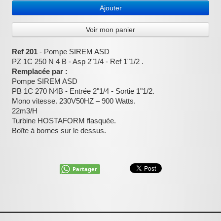
Ajouter
:
Voir mon panier
Ref 201
- Pompe SIREM ASD
PZ 1C 250 N 4 B - Asp 2"1/4 - Ref 1"1/2 .
Remplacée par :
Pompe SIREM ASD
PB 1C 270 N4B - Entrée 2"1/4 - Sortie 1"1/2.
Mono vitesse. 230V50HZ – 900 Watts.
22m3/H
Turbine HOSTAFORM flasquée.
Boîte à bornes sur le dessus.
Partager