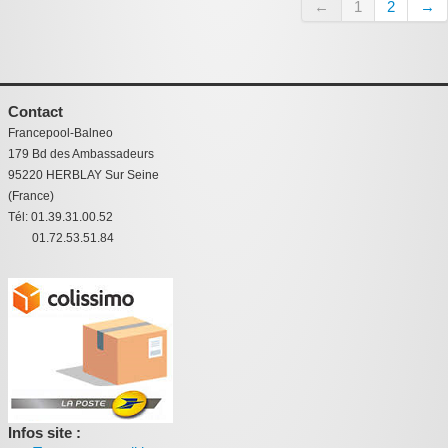
←
1
2
→
Contact
Francepool-Balneo
179 Bd des Ambassadeurs
95220 HERBLAY Sur Seine
(France)
Tél: 01.39.31.00.52
01.72.53.51.84
Infos site :