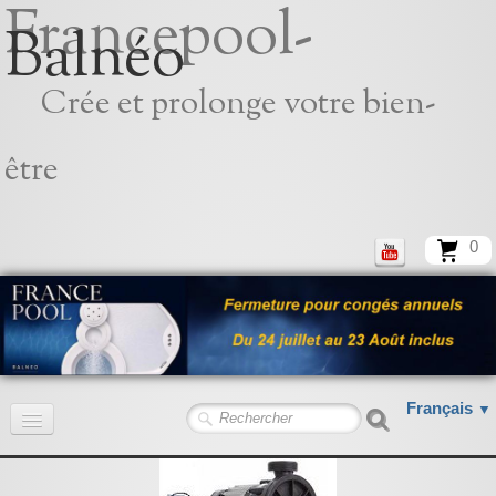
Francepool-
Balnéo
Crée et prolonge votre bien-
être
0
Français
▼
Accueil