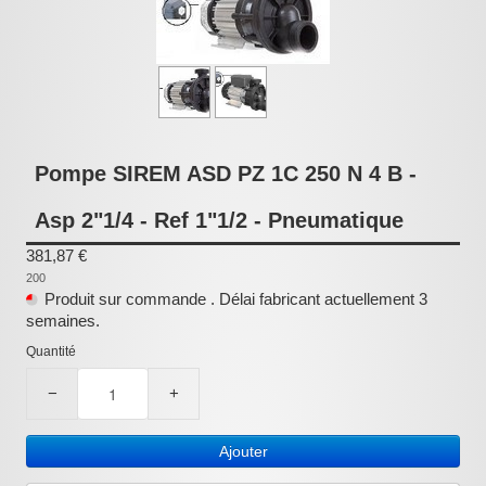
Pièces détachées
Pompes Piscine
Kits baignoires
Pour l'entretien
Pompe SIREM ASD PZ 1C 250 N 4 B -
Pour le bain
Asp 2"1/4 - Ref 1"1/2 - Pneumatique
Prestations Atelier
381,87 €
Les bonnes affaires
200
Produit sur commande . Délai fabricant actuellement 3
Composants électroniques
semaines.
F.A.Q (Foire aux questions)
Quantité
−
+
Contact
,
Ajouter
.