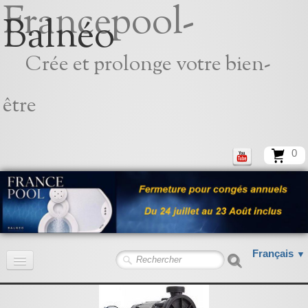
Francepool-
Balnéo
Crée et prolonge votre bien-
être
0
Français
▼
Accueil