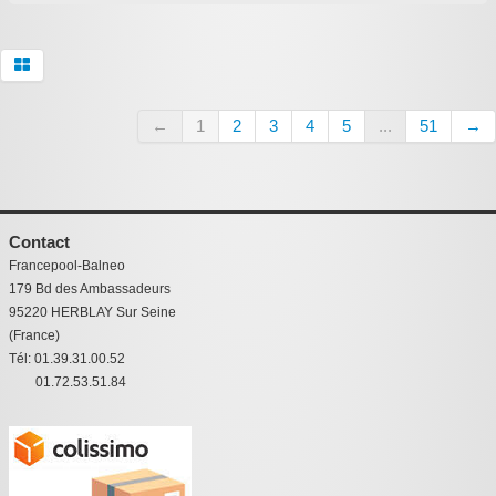
←
1
2
3
4
5
...
51
→
Contact
Francepool-Balneo
179 Bd des Ambassadeurs
95220 HERBLAY Sur Seine
(France)
Tél: 01.39.31.00.52
01.72.53.51.84