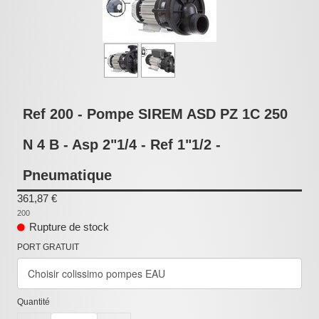
Pièces détachées
Pompes Piscine
Kits baignoires
Pour l'entretien
Ref 200 - Pompe SIREM ASD PZ 1C 250
Pour le bain
N 4 B - Asp 2"1/4 - Ref 1"1/2 -
Prestations Atelier
Les bonnes affaires
Pneumatique
361,87 €
Composants électroniques
200
Rupture de stock
F.A.Q (Foire aux questions)
PORT GRATUIT
Contact
,
Quantité
.