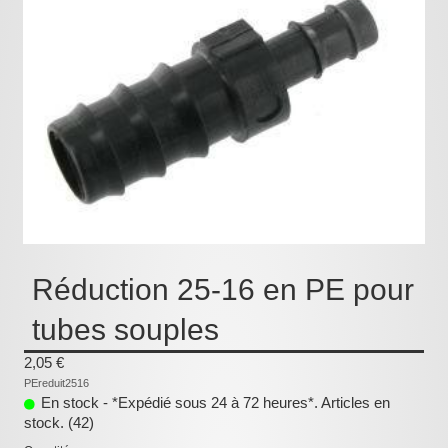
Pièces détachées
Pompes Piscine
Kits baignoires
Pour l'entretien
Pour le bain
Prestations Atelier
Les bonnes affaires
Réduction 25-16 en PE pour
Composants électroniques
tubes souples
F.A.Q (Foire aux questions)
2,05 €
Contact
PEreduit2516
En stock - *Expédié sous 24 à 72 heures*. Articles en
,
stock. (42)
.