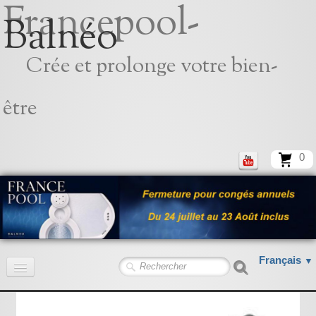
Francepool-
Balnéo
Crée et prolonge votre bien-
être
0
Français
▼
Accueil