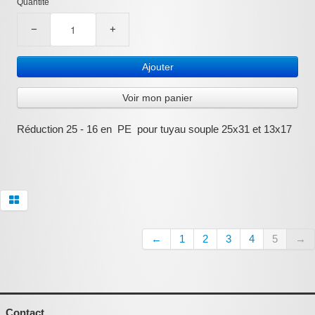
Quantité
:
−
+
Ajouter
Voir mon panier
Réduction 25 - 16 en PE pour tuyau souple 25x31 et 13x17
←
1
2
3
4
5
→
Contact