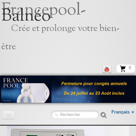
Francepool-
Balnéo
Crée et prolonge votre bien-
être
0
Français
▼
Accueil