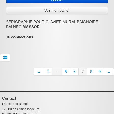
:
Voir mon panier
SERIGRAPHIE POUR CLAVIER MURAL BAIGNOIRE
BALNEO
MASSOR
16 connections
←
1
...
5
6
7
8
9
→
Contact
Francepool-Balneo
179 Bd des Ambassadeurs