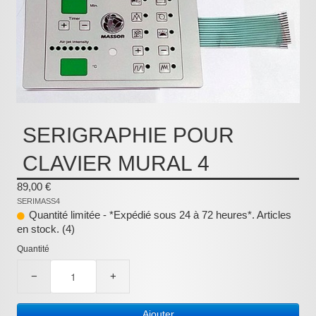
Pièces détachées
Pompes Piscine
Kits baignoires
Pour l'entretien
Pour le bain
SERIGRAPHIE POUR
Prestations Atelier
CLAVIER MURAL 4
Les bonnes affaires
89,00 €
Composants électroniques
SERIMASS4
Quantité limitée - *Expédié sous 24 à 72 heures*. Articles
F.A.Q (Foire aux questions)
en stock. (4)
Quantité
Contact
−
+
,
.
Ajouter