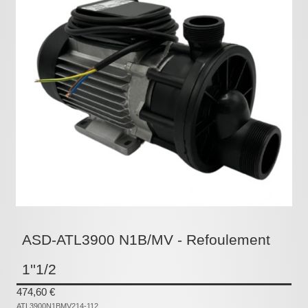
Pièces détachées
Pompes Piscine
Kits baignoires
Pour l'entretien
Pour le bain
Prestations Atelier
Les bonnes affaires
Composants électroniques
F.A.Q (Foire aux questions)
ASD-ATL3900 N1B/MV - Refoulement
Contact
1''1/2
,
474,60 €
.
ATL3900N1BMV214-112