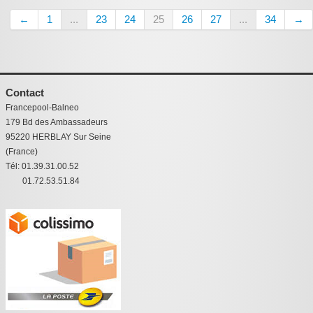
←
1
...
23
24
25
26
27
...
34
→
Contact
Francepool-Balneo
179 Bd des Ambassadeurs
95220 HERBLAY Sur Seine
(France)
Tél: 01.39.31.00.52
01.72.53.51.84