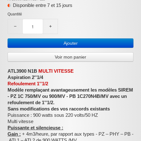
Disponible entre 7 et 15 jours
:
Quantité
−
+
Ajouter
Voir mon panier
ATL3900 N1B
MULTI VITESSE
Aspiration 2''1/4
Refoulement 1''1/2
Modèle remplaçant avantageusement les modèles SIREM
- PZ 1C 750/MV ou 900/MV - PB 1C270N4B/MV avec un
refoulement de 1''1/2.
Sans modifications des vos raccords existants
Puissance : 900 watts
sous 220 volts/50 HZ
Multi vitesse
Puissante et silencieuse :
Gain :
+ 4m3/heure, par rapport aux types - PZ – PHY – PB -
ATL1 – ATL2 de 900 WATTS /MV