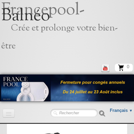
Francepool-
Balnéo
Crée et prolonge votre bien-
être
0
Français
▼
Accueil