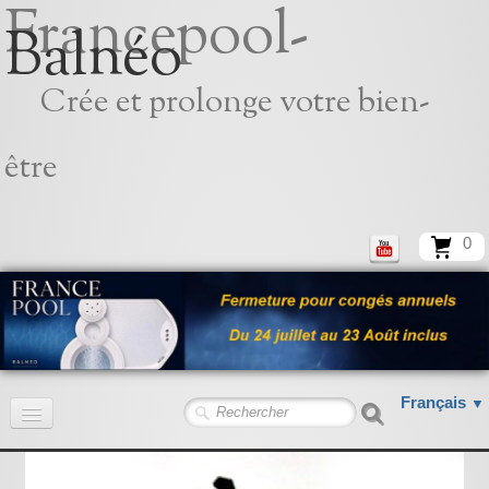
Francepool-
Balnéo
Crée et prolonge votre bien-
être
0
Français
▼
Accueil