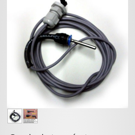
Pièces détachées
Pompes Piscine
Kits baignoires
Pour l'entretien
Pour le bain
Prestations Atelier
Les bonnes affaires
Composants électroniques
F.A.Q (Foire aux questions)
Contact
,
.