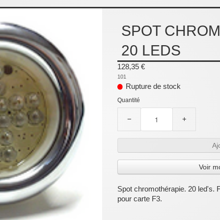
SPOT CHROM
20 LEDS
128,35 €
101
Rupture de stock
Quantité
−
+
Aj
Voir m
Spot chromothérapie. 20 led's. 
pour carte F3.