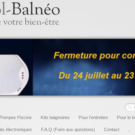
l-
Balnéo
 votre bien-être
Pompes Piscine
Kits baignoires
Pour l'entretien
Pour le b
s électroniques
F.A.Q (Foire aux questions)
Contact
,