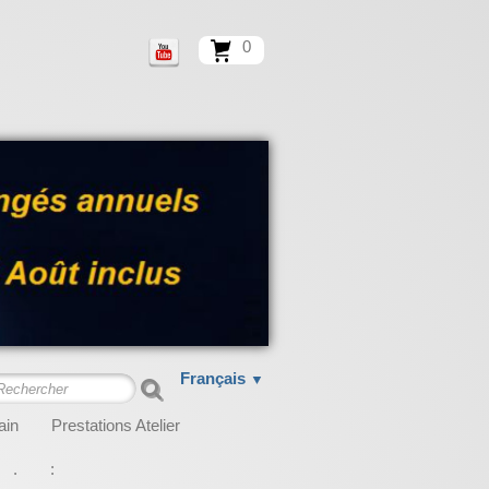
0
Français
▼
ain
Prestations Atelier
.
: