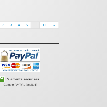
2
3
4
5
...
11
→
Paiements sécurisés.
Compte PAYPAL facultatif