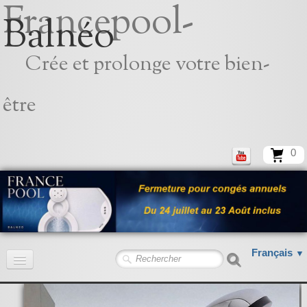
Francepool-
Balnéo
Crée et prolonge votre bien-
être
0
Français
▼
Accueil