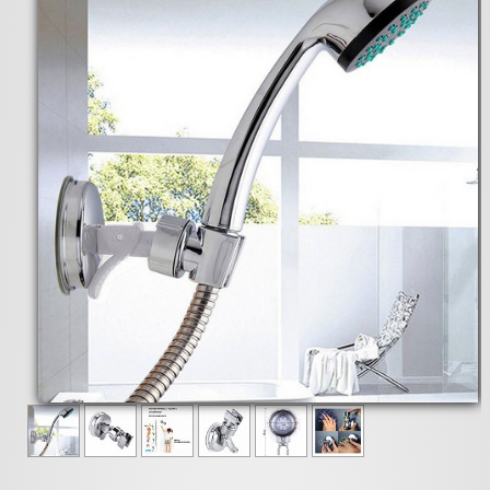
Pièces détachées
Pompes Piscine
Kits baignoires
Pour l'entretien
Pour le bain
Prestations Atelier
Les bonnes affaires
Composants électroniques
F.A.Q (Foire aux questions)
Contact
,
.