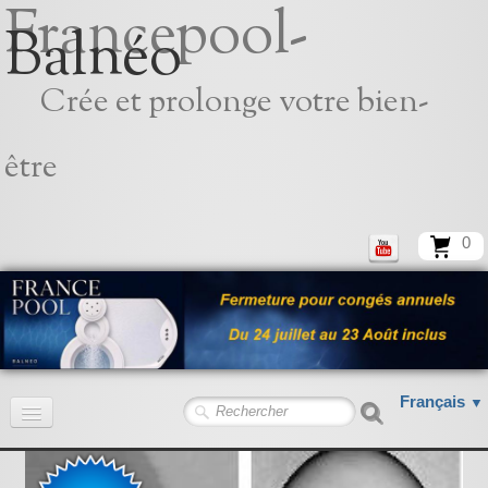
Francepool-
Balnéo
Crée et prolonge votre bien-
être
0
Français
▼
Accueil