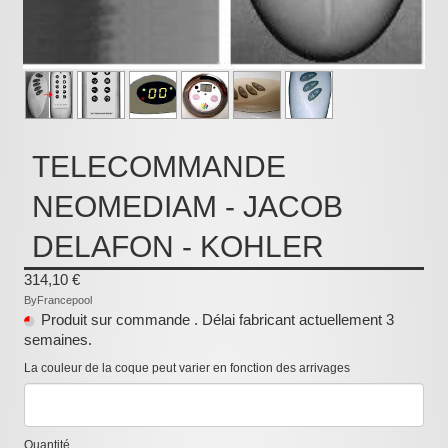
:
TELECOMMANDE
NEOMEDIAM - JACOB
DELAFON - KOHLER
314,10 €
ByFrancepool
Produit sur commande . Délai fabricant actuellement 3
semaines.
La couleur de la coque peut varier en fonction des arrivages
Quantité