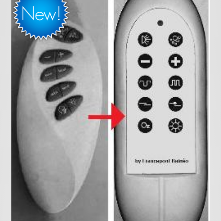
Pièces détachées
Pompes Piscine
Kits baignoires
Pour l'entretien
Pour le bain
Prestations Atelier
Les bonnes affaires
Composants électroniques
F.A.Q (Foire aux questions)
Contact
,
.