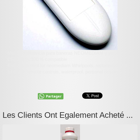
Mando a distancia para baneras NEOMEDIAM y jacob
DELAFON 100 % compatible
Remote control for neomediam Whirlpools, replacement for
tubs with remote controls, waterproof, personal design.
Partager
Les Clients Ont Egalement Acheté ...