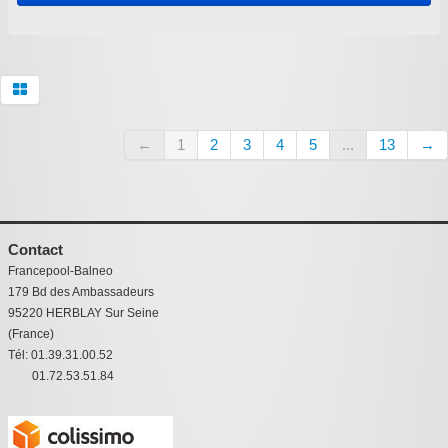
←
1
2
3
4
5
...
13
→
Contact
Francepool-Balneo
179 Bd des Ambassadeurs
95220 HERBLAY Sur Seine
(France)
Tél: 01.39.31.00.52
01.72.53.51.84