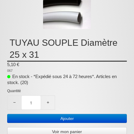
Pièces détachées
Pompes Piscine
Kits baignoires
Pour l'entretien
TUYAU SOUPLE Diamètre
Pour le bain
25 x 31
Prestations Atelier
5,10 €
067
Les bonnes affaires
En stock - *Expédié sous 24 à 72 heures*. Articles en
stock. (20)
Composants électroniques
Quantité
F.A.Q (Foire aux questions)
−
+
Contact
Ajouter
,
Voir mon panier
.