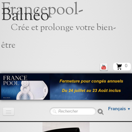
Francepool-
Balnéo
Crée et prolonge votre bien-
être
0
Français
▼
Accueil