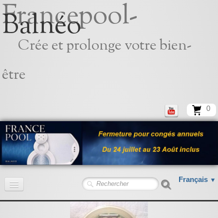
Francepool-
Balnéo
Crée et prolonge votre bien-
être
0
Français
▼
Accueil