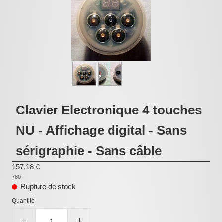
Pièces détachées
Pompes Piscine
Kits baignoires
Pour l'entretien
Pour le bain
Prestations Atelier
Clavier Electronique 4 touches
Les bonnes affaires
NU - Affichage digital - Sans
Composants électroniques
sérigraphie - Sans câble
F.A.Q (Foire aux questions)
157,18 €
780
Contact
Rupture de stock
,
Quantité
.
−
+