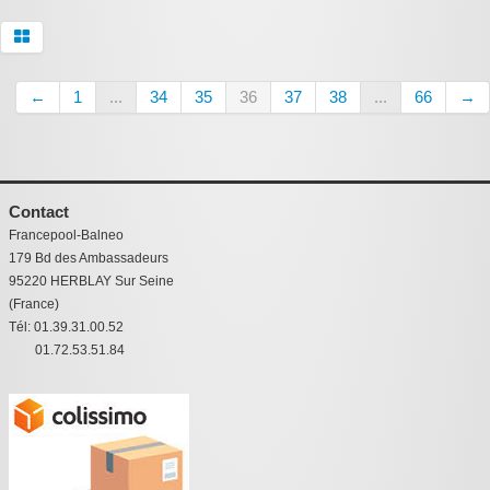
←
1
...
34
35
36
37
38
...
66
→
Contact
Francepool-Balneo
179 Bd des Ambassadeurs
95220 HERBLAY Sur Seine
(France)
Tél: 01.39.31.00.52
01.72.53.51.84