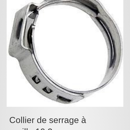
Pièces détachées
Pompes Piscine
Kits baignoires
Pour l'entretien
Pour le bain
Prestations Atelier
Les bonnes affaires
Composants électroniques
F.A.Q (Foire aux questions)
Contact
,
Collier de serrage à
.