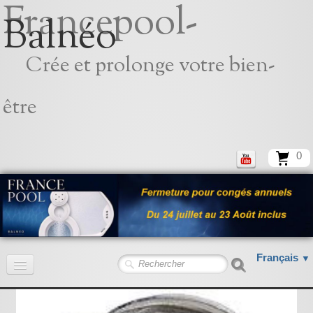
Francepool-
Balnéo
Crée et prolonge votre bien-
être
0
Français
▼
Accueil