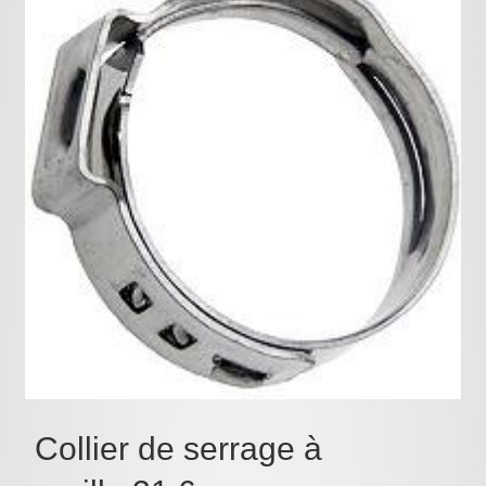
Pièces détachées
Pompes Piscine
Kits baignoires
Pour l'entretien
Pour le bain
Prestations Atelier
Les bonnes affaires
Composants électroniques
F.A.Q (Foire aux questions)
Contact
,
Collier de serrage à
.