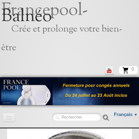
Francepool-
Balnéo
Crée et prolonge votre bien-
être
0
Français
▼
Accueil