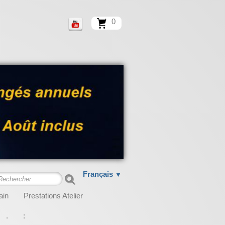
0
Français
▼
ain
Prestations Atelier
.
: