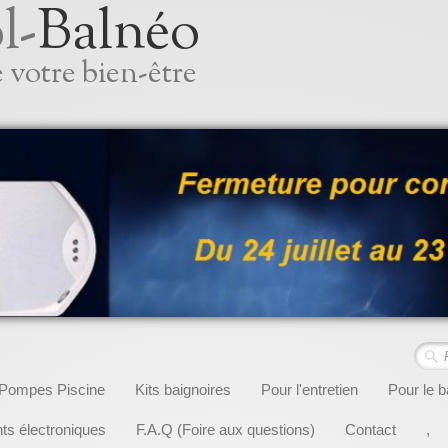
l-
Balnéo
 votre bien-être
Pompes Piscine
Kits baignoires
Pour l'entretien
Pour le b
s électroniques
F.A.Q (Foire aux questions)
Contact
,