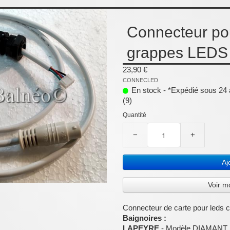
Connecteur pou
grappes LEDS
23,90 €
CONNECLED
En stock - *Expédié sous 24 à
(9)
Quantité
−
+
Aj
Voir m
Connecteur de carte pour leds 
Baignoires :
LAPEYRE
- Modèle DIAMANT, 