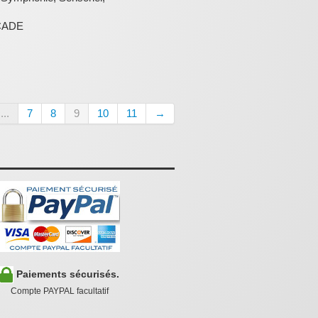
CADE
...
7
8
9
10
11
→
Paiements sécurisés.
Compte PAYPAL facultatif