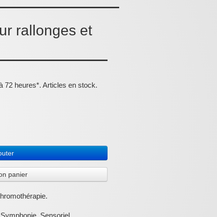
r rallonges et
 72 heures*. Articles en stock.
outer
on panier
chromothérapie.
Symphonie, Sensoriel,