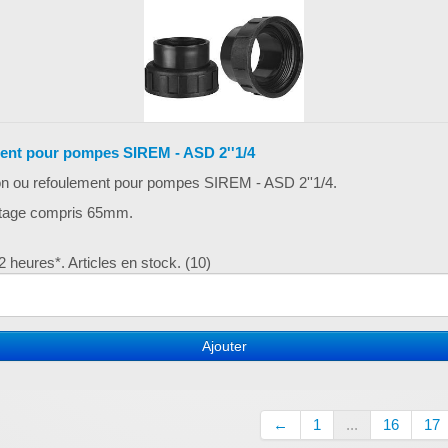
ment pour pompes SIREM - ASD 2''1/4
ion ou refoulement pour pompes SIREM - ASD 2''1/4.
letage compris 65mm.
 heures*. Articles en stock. (10)
Ajouter
←
1
...
16
17