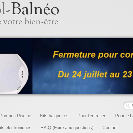
l-
Balnéo
 votre bien-être
Pompes Piscine
Kits baignoires
Pour l'entretien
Pour le b
s électroniques
F.A.Q (Foire aux questions)
Contact
,