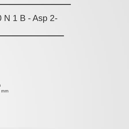
N 1 B - Asp 2-
m
,8 mm