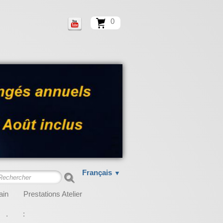
0
Français
▼
ain
Prestations Atelier
.
: