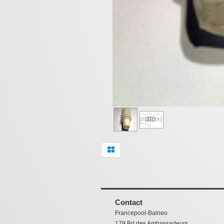
Contact
Francepool-Balneo
179 Bd des Ambassadeurs