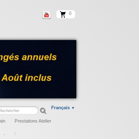
0
Français
▼
ain
Prestations Atelier
.
: