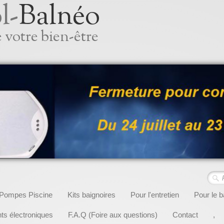
l-
Balnéo
 votre bien-être
Pompes Piscine
Kits baignoires
Pour l'entretien
Pour le b
s électroniques
F.A.Q (Foire aux questions)
Contact
,