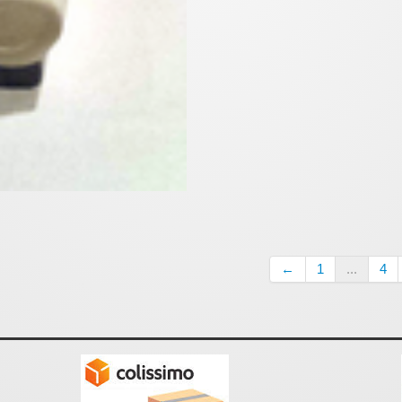
←
1
...
4