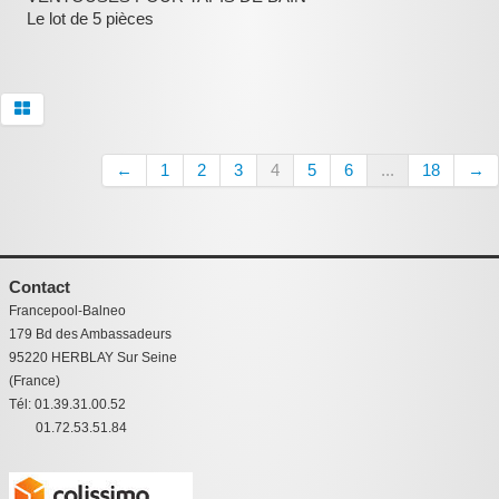
Le lot de 5 pièces
:
←
1
2
3
4
5
6
...
18
→
Contact
Francepool-Balneo
179 Bd des Ambassadeurs
95220 HERBLAY Sur Seine
(France)
Tél: 01.39.31.00.52
01.72.53.51.84