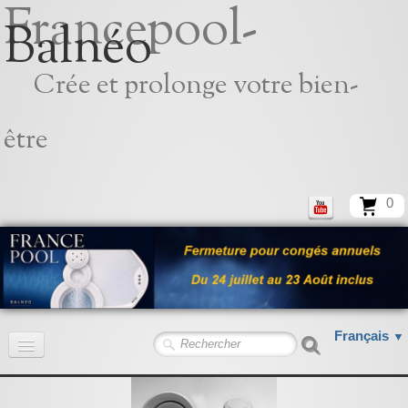
Francepool-
Balnéo
Crée et prolonge votre bien-
être
0
Français
▼
Accueil