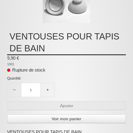
Pièces détachées
Pompes Piscine
Kits baignoires
VENTOUSES POUR TAPIS
Pour l'entretien
DE BAIN
Pour le bain
9,90 €
Prestations Atelier
1001
Rupture de stock
Les bonnes affaires
Quantité
Composants électroniques
−
+
F.A.Q (Foire aux questions)
Ajouter
Contact
Voir mon panier
,
.
VENTOUSES POUR TAPIS DE BAIN