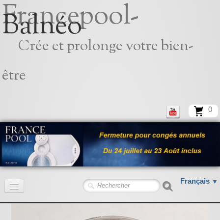
Francepool-
Balnéo
Crée et prolonge votre bien-
être
0
Français
▼
Accueil