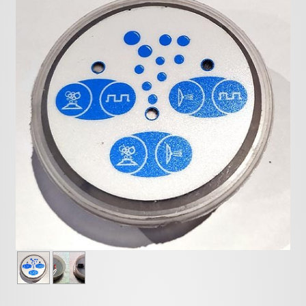
Pièces détachées
Pompes Piscine
Kits baignoires
Pour l'entretien
Pour le bain
Prestations Atelier
Les bonnes affaires
Composants électroniques
F.A.Q (Foire aux questions)
Contact
,
.