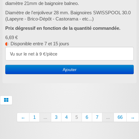
diamètre 21mm de baignoire balneo.
Diamètre de l'enjoliveur 28 mm. Baignoires SWISSPOOL 30.0
(Lapeyre - Brico-Dépôt - Castorama - etc...)
Prix dégressif en fonction de la quantité commandée.
6,69 €
Disponible entre 7 et 15 jours
Ajouter
←
1
...
3
4
5
6
7
...
66
→