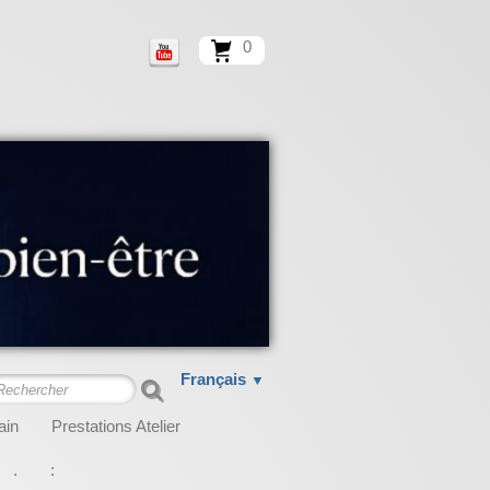
0
Français
▼
ain
Prestations Atelier
.
: