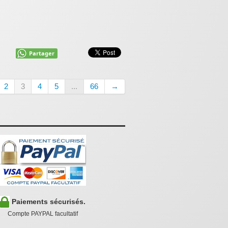
Partager
2
3
4
5
...
66
→
Paiements sécurisés.
Compte PAYPAL facultatif