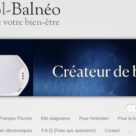
l-
Balnéo
 votre bien-être
Pompes Piscine
Kits baignoires
Pour l'entretien
Pour le b
s électroniques
F.A.Q (Foire aux questions)
Contact
,