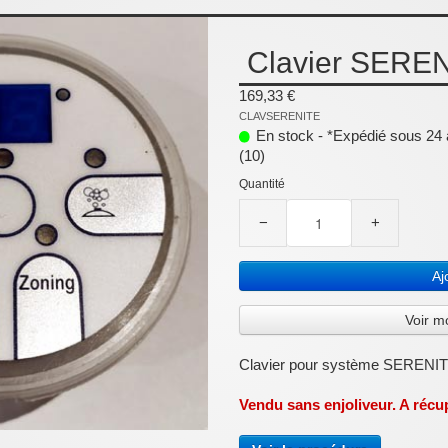
Clavier SERE
169,33 €
CLAVSERENITE
En stock - *Expédié sous 24 à
(10)
Quantité
−
+
Aj
Voir m
Clavier pour système SERENI
Vendu sans enjoliveur. A récup