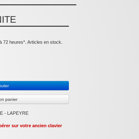
NITE
 72 heures*. Articles en stock.
outer
on panier
TE - LAPEYRE
érer sur votre ancien clavier